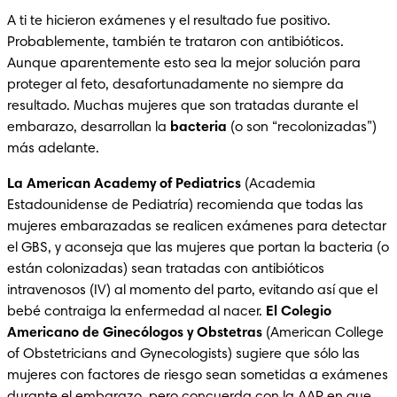
A ti te hicieron exámenes y el resultado fue positivo. 
Probablemente, también te trataron con antibióticos. 
Aunque aparentemente esto sea la mejor solución para 
proteger al feto, desafortunadamente no siempre da 
resultado. Muchas mujeres que son tratadas durante el 
embarazo, desarrollan la 
bacteria
 (o son “recolonizadas”) 
más adelante.
La American Academy of Pediatrics
 (Academia 
Estadounidense de Pediatría) recomienda que todas las 
mujeres embarazadas se realicen exámenes para detectar 
el GBS, y aconseja que las mujeres que portan la bacteria (o 
están colonizadas) sean tratadas con antibióticos 
intravenosos (IV) al momento del parto, evitando así que el 
bebé contraiga la enfermedad al nacer. 
El Colegio 
Americano de Ginecólogos y Obstetras
 (American College 
of Obstetricians and Gynecologists) sugiere que sólo las 
mujeres con factores de riesgo sean sometidas a exámenes 
durante el embarazo, pero concuerda con la AAP en que 