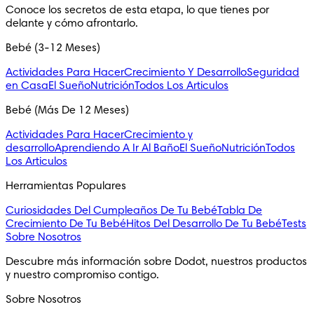
Conoce los secretos de esta etapa, lo que tienes por 
delante y cómo afrontarlo.
Bebé (3-12 Meses)
Actividades Para Hacer
Crecimiento Y Desarrollo
Seguridad
en Casa
El Sueño
Nutrición
Todos Los Articulos
Bebé (Más De 12 Meses)
Actividades Para Hacer
Crecimiento y
desarrollo
Aprendiendo A Ir Al Baño
El Sueño
Nutrición
Todos
Los Articulos
Herramientas Populares
Curiosidades Del Cumpleaños De Tu Bebé
Tabla De
Crecimiento De Tu Bebé
Hitos Del Desarrollo De Tu Bebé
Tests
Sobre Nosotros
Descubre más información sobre Dodot, nuestros productos 
y nuestro compromiso contigo.
Sobre Nosotros