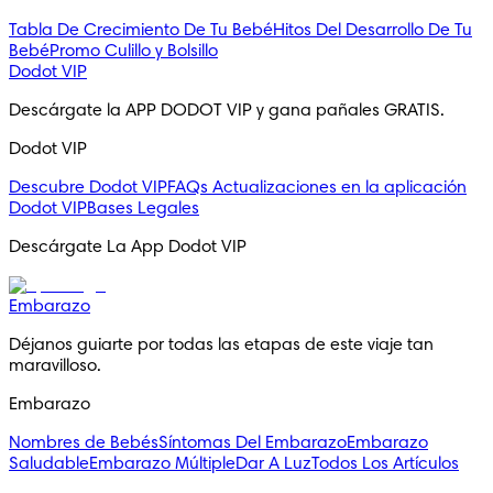
Tabla De Crecimiento De Tu Bebé
Hitos Del Desarrollo De Tu
Bebé
Promo Culillo y Bolsillo
Dodot VIP
Descárgate la APP DODOT VIP y gana pañales GRATIS.
Dodot VIP
Descubre Dodot VIP
FAQs
Actualizaciones en la aplicación
Dodot VIP
Bases Legales
Descárgate La App Dodot VIP
Embarazo
Déjanos guiarte por todas las etapas de este viaje tan 
maravilloso.
Embarazo
Nombres de Bebés
Síntomas Del Embarazo
Embarazo
Saludable
Embarazo Múltiple
Dar A Luz
Todos Los Artículos