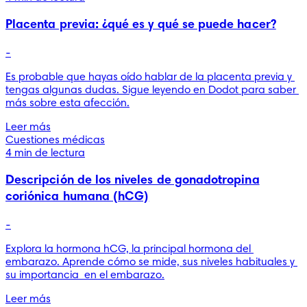
Placenta previa: ¿qué es y qué se puede hacer?
-
Es probable que hayas oído hablar de la placenta previa y 
tengas algunas dudas. Sigue leyendo en Dodot para saber 
más sobre esta afección.
Leer más
Cuestiones médicas
4 min de lectura
Descripción de los niveles de gonadotropina
coriónica humana (hCG)
-
Explora la hormona hCG, la principal hormona del 
embarazo. Aprende cómo se mide, sus niveles habituales y 
su importancia  en el embarazo.
Leer más