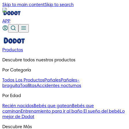
Skip to main content
Skip to search
APP
Productos
Descubre todos nuestros productos
Por Categoría
Todos Los Productos
Pañales
Pañales-
braguita
Toallitas
Accidentes nocturnos
Por Edad
Recién nacidos
Bebés que gatean
Bebés que
caminan
Entrenamiento para ir al baño
El sueño del bebé
Lo
mejor de Dodot
Descubre Más