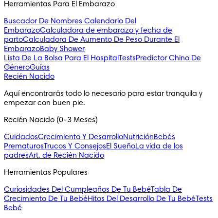
Herramientas Para El Embarazo
Buscador De Nombres
Calendario Del
Embarazo
Calculadora de embarazo y fecha de
parto
Calculadora De Aumento De Peso Durante El
Embarazo
Baby Shower
Lista De La Bolsa Para El Hospital
Tests
Predictor Chino De
Género
Guías
Recién Nacido
Aquí encontrarás todo lo necesario para estar tranquila y 
empezar con buen pie.
Recién Nacido (0-3 Meses)
Cuidados
Crecimiento Y Desarrollo
Nutrición
Bebés
Prematuros
Trucos Y Consejos
El Sueño
La vida de los
padres
Art. de Recién Nacido
Herramientas Populares
Curiosidades Del Cumpleaños De Tu Bebé
Tabla De
Crecimiento De Tu Bebé
Hitos Del Desarrollo De Tu Bebé
Tests
Bebé