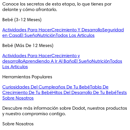
Conoce los secretos de esta etapa, lo que tienes por
delante y cómo afrontarlo.
Bebé (3-12 Meses)
Actividades Para Hacer
Crecimiento Y Desarrollo
Seguridad
en Casa
El Sueño
Nutrición
Todos Los Articulos
Bebé (Más De 12 Meses)
Actividades Para Hacer
Crecimiento y
desarrollo
Aprendiendo A Ir Al Baño
El Sueño
Nutrición
Todos
Los Articulos
Herramientas Populares
Curiosidades Del Cumpleaños De Tu Bebé
Tabla De
Crecimiento De Tu Bebé
Hitos Del Desarrollo De Tu Bebé
Tests
Sobre Nosotros
Descubre más información sobre Dodot, nuestros productos
y nuestro compromiso contigo.
Sobre Nosotros