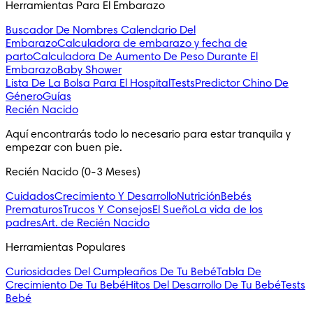
Herramientas Para El Embarazo
Buscador De Nombres
Calendario Del
Embarazo
Calculadora de embarazo y fecha de
parto
Calculadora De Aumento De Peso Durante El
Embarazo
Baby Shower
Lista De La Bolsa Para El Hospital
Tests
Predictor Chino De
Género
Guías
Recién Nacido
Aquí encontrarás todo lo necesario para estar tranquila y
empezar con buen pie.
Recién Nacido (0-3 Meses)
Cuidados
Crecimiento Y Desarrollo
Nutrición
Bebés
Prematuros
Trucos Y Consejos
El Sueño
La vida de los
padres
Art. de Recién Nacido
Herramientas Populares
Curiosidades Del Cumpleaños De Tu Bebé
Tabla De
Crecimiento De Tu Bebé
Hitos Del Desarrollo De Tu Bebé
Tests
Bebé