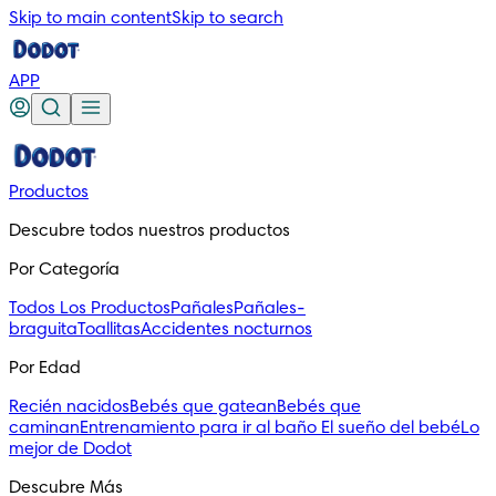
Skip to main content
Skip to search
APP
Productos
Descubre todos nuestros productos
Por Categoría
Todos Los Productos
Pañales
Pañales-
braguita
Toallitas
Accidentes nocturnos
Por Edad
Recién nacidos
Bebés que gatean
Bebés que
caminan
Entrenamiento para ir al baño
El sueño del bebé
Lo
mejor de Dodot
Descubre Más