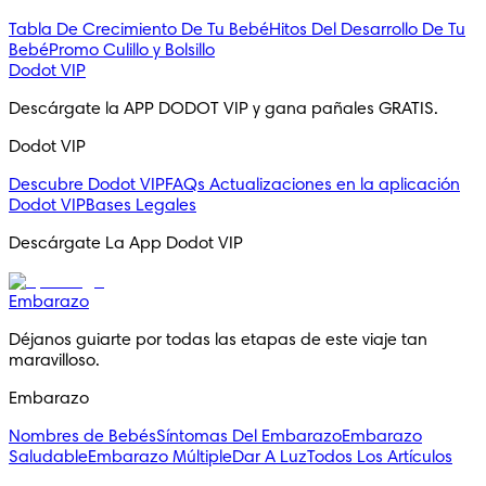
Tabla De Crecimiento De Tu Bebé
Hitos Del Desarrollo De Tu
Bebé
Promo Culillo y Bolsillo
Dodot VIP
Descárgate la APP DODOT VIP y gana pañales GRATIS.
Dodot VIP
Descubre Dodot VIP
FAQs
Actualizaciones en la aplicación
Dodot VIP
Bases Legales
Descárgate La App Dodot VIP
Embarazo
Déjanos guiarte por todas las etapas de este viaje tan
maravilloso.
Embarazo
Nombres de Bebés
Síntomas Del Embarazo
Embarazo
Saludable
Embarazo Múltiple
Dar A Luz
Todos Los Artículos