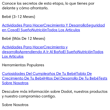
Conoce los secretos de esta etapa, lo que tienes por 
delante y cómo afrontarlo.
Bebé (3-12 Meses)
Actividades Para Hacer
Crecimiento Y Desarrollo
Seguridad
en Casa
El Sueño
Nutrición
Todos Los Articulos
Bebé (Más De 12 Meses)
Actividades Para Hacer
Crecimiento y
desarrollo
Aprendiendo A Ir Al Baño
El Sueño
Nutrición
Todos
Los Articulos
Herramientas Populares
Curiosidades Del Cumpleaños De Tu Bebé
Tabla De
Crecimiento De Tu Bebé
Hitos Del Desarrollo De Tu Bebé
Tests
Sobre Nosotros
Descubre más información sobre Dodot, nuestros productos 
y nuestro compromiso contigo.
Sobre Nosotros