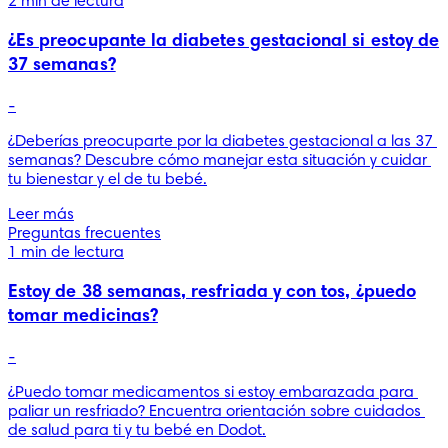
2 min de lectura
¿Es preocupante la diabetes gestacional si estoy de
37 semanas?
-
¿Deberías preocuparte por la diabetes gestacional a las 37 
semanas? Descubre cómo manejar esta situación y cuidar 
tu bienestar y el de tu bebé.
Leer más
Preguntas frecuentes
1 min de lectura
Estoy de 38 semanas, resfriada y con tos, ¿puedo
tomar medicinas?
-
¿Puedo tomar medicamentos si estoy embarazada para 
paliar un resfriado? Encuentra orientación sobre cuidados 
de salud para ti y tu bebé en Dodot.