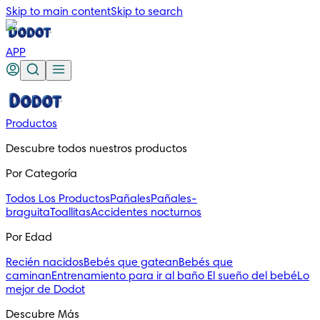
Skip to main content
Skip to search
APP
Productos
Descubre todos nuestros productos
Por Categoría
Todos Los Productos
Pañales
Pañales-
braguita
Toallitas
Accidentes nocturnos
Por Edad
Recién nacidos
Bebés que gatean
Bebés que
caminan
Entrenamiento para ir al baño
El sueño del bebé
Lo
mejor de Dodot
Descubre Más