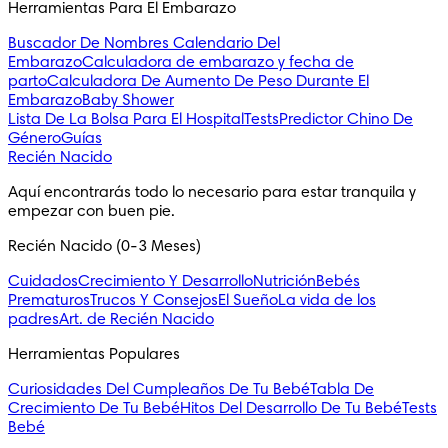
Herramientas Para El Embarazo
Buscador De Nombres
Calendario Del
Embarazo
Calculadora de embarazo y fecha de
parto
Calculadora De Aumento De Peso Durante El
Embarazo
Baby Shower
Lista De La Bolsa Para El Hospital
Tests
Predictor Chino De
Género
Guías
Recién Nacido
Aquí encontrarás todo lo necesario para estar tranquila y 
empezar con buen pie.
Recién Nacido (0-3 Meses)
Cuidados
Crecimiento Y Desarrollo
Nutrición
Bebés
Prematuros
Trucos Y Consejos
El Sueño
La vida de los
padres
Art. de Recién Nacido
Herramientas Populares
Curiosidades Del Cumpleaños De Tu Bebé
Tabla De
Crecimiento De Tu Bebé
Hitos Del Desarrollo De Tu Bebé
Tests
Bebé