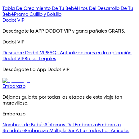
Tabla De Crecimiento De Tu Bebé
Hitos Del Desarrollo De Tu
Bebé
Promo Culillo y Bolsillo
Dodot VIP
Descárgate la APP DODOT VIP y gana pañales GRATIS.
Dodot VIP
Descubre Dodot VIP
FAQs
Actualizaciones en la aplicación
Dodot VIP
Bases Legales
Descárgate La App Dodot VIP
Embarazo
Déjanos guiarte por todas las etapas de este viaje tan 
maravilloso.
Embarazo
Nombres de Bebés
Síntomas Del Embarazo
Embarazo
Saludable
Embarazo Múltiple
Dar A Luz
Todos Los Artículos