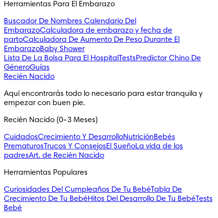
Herramientas Para El Embarazo
Buscador De Nombres
Calendario Del
Embarazo
Calculadora de embarazo y fecha de
parto
Calculadora De Aumento De Peso Durante El
Embarazo
Baby Shower
Lista De La Bolsa Para El Hospital
Tests
Predictor Chino De
Género
Guías
Recién Nacido
Aquí encontrarás todo lo necesario para estar tranquila y 
empezar con buen pie.
Recién Nacido (0-3 Meses)
Cuidados
Crecimiento Y Desarrollo
Nutrición
Bebés
Prematuros
Trucos Y Consejos
El Sueño
La vida de los
padres
Art. de Recién Nacido
Herramientas Populares
Curiosidades Del Cumpleaños De Tu Bebé
Tabla De
Crecimiento De Tu Bebé
Hitos Del Desarrollo De Tu Bebé
Tests
Bebé