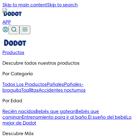
Skip to main content
Skip to search
APP
Productos
Descubre todos nuestros productos
Por Categoría
Todos Los Productos
Pañales
Pañales-
braguita
Toallitas
Accidentes nocturnos
Por Edad
Recién nacidos
Bebés que gatean
Bebés que
caminan
Entrenamiento para ir al baño
El sueño del bebé
Lo
mejor de Dodot
Descubre Más