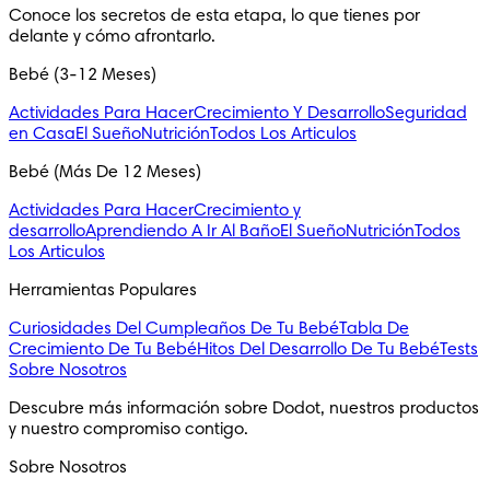
Conoce los secretos de esta etapa, lo que tienes por 
delante y cómo afrontarlo.
Bebé (3-12 Meses)
Actividades Para Hacer
Crecimiento Y Desarrollo
Seguridad
en Casa
El Sueño
Nutrición
Todos Los Articulos
Bebé (Más De 12 Meses)
Actividades Para Hacer
Crecimiento y
desarrollo
Aprendiendo A Ir Al Baño
El Sueño
Nutrición
Todos
Los Articulos
Herramientas Populares
Curiosidades Del Cumpleaños De Tu Bebé
Tabla De
Crecimiento De Tu Bebé
Hitos Del Desarrollo De Tu Bebé
Tests
Sobre Nosotros
Descubre más información sobre Dodot, nuestros productos 
y nuestro compromiso contigo.
Sobre Nosotros