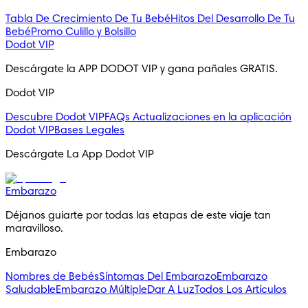
Tabla De Crecimiento De Tu Bebé
Hitos Del Desarrollo De Tu
Bebé
Promo Culillo y Bolsillo
Dodot VIP
Descárgate la APP DODOT VIP y gana pañales GRATIS.
Dodot VIP
Descubre Dodot VIP
FAQs
Actualizaciones en la aplicación
Dodot VIP
Bases Legales
Descárgate La App Dodot VIP
Embarazo
Déjanos guiarte por todas las etapas de este viaje tan 
maravilloso.
Embarazo
Nombres de Bebés
Síntomas Del Embarazo
Embarazo
Saludable
Embarazo Múltiple
Dar A Luz
Todos Los Artículos