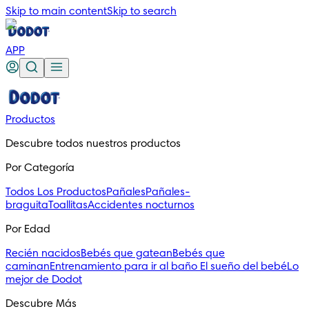
Skip to main content
Skip to search
APP
Productos
Descubre todos nuestros productos
Por Categoría
Todos Los Productos
Pañales
Pañales-
braguita
Toallitas
Accidentes nocturnos
Por Edad
Recién nacidos
Bebés que gatean
Bebés que
caminan
Entrenamiento para ir al baño
El sueño del bebé
Lo
mejor de Dodot
Descubre Más