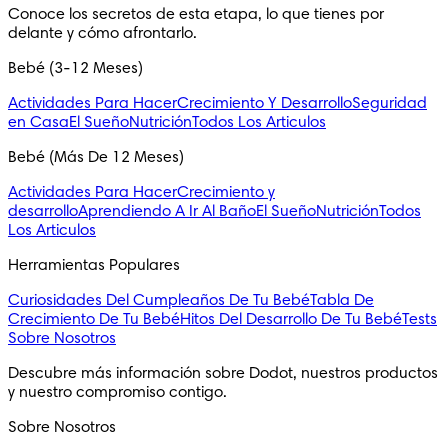
Conoce los secretos de esta etapa, lo que tienes por 
delante y cómo afrontarlo.
Bebé (3-12 Meses)
Actividades Para Hacer
Crecimiento Y Desarrollo
Seguridad
en Casa
El Sueño
Nutrición
Todos Los Articulos
Bebé (Más De 12 Meses)
Actividades Para Hacer
Crecimiento y
desarrollo
Aprendiendo A Ir Al Baño
El Sueño
Nutrición
Todos
Los Articulos
Herramientas Populares
Curiosidades Del Cumpleaños De Tu Bebé
Tabla De
Crecimiento De Tu Bebé
Hitos Del Desarrollo De Tu Bebé
Tests
Sobre Nosotros
Descubre más información sobre Dodot, nuestros productos 
y nuestro compromiso contigo.
Sobre Nosotros