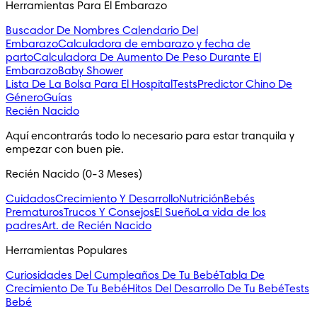
Herramientas Para El Embarazo
Buscador De Nombres
Calendario Del
Embarazo
Calculadora de embarazo y fecha de
parto
Calculadora De Aumento De Peso Durante El
Embarazo
Baby Shower
Lista De La Bolsa Para El Hospital
Tests
Predictor Chino De
Género
Guías
Recién Nacido
Aquí encontrarás todo lo necesario para estar tranquila y 
empezar con buen pie.
Recién Nacido (0-3 Meses)
Cuidados
Crecimiento Y Desarrollo
Nutrición
Bebés
Prematuros
Trucos Y Consejos
El Sueño
La vida de los
padres
Art. de Recién Nacido
Herramientas Populares
Curiosidades Del Cumpleaños De Tu Bebé
Tabla De
Crecimiento De Tu Bebé
Hitos Del Desarrollo De Tu Bebé
Tests
Bebé