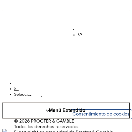
Descubre Dodot VIP
Regístrate en Dodot
Contáctanos
¿Por qué Dodot?
Términos y Condiciones
Declaración de accesibilidad
Privacidad
Mis Datos
Cookies
Mapa del Sitio
Sitio web de P&G
Selecciona tu país
Menú Extendido
Consentimiento de cookies
© 2026 PROCTER & GAMBLE
Todos los derechos reservados.