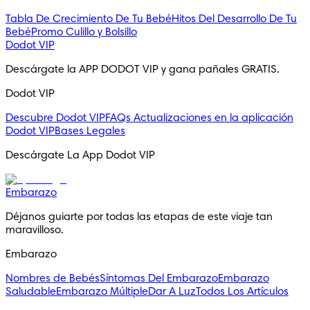
Tabla De Crecimiento De Tu Bebé
Hitos Del Desarrollo De Tu
Bebé
Promo Culillo y Bolsillo
Dodot VIP
Descárgate la APP DODOT VIP y gana pañales GRATIS.
Dodot VIP
Descubre Dodot VIP
FAQs
Actualizaciones en la aplicación
Dodot VIP
Bases Legales
Descárgate La App Dodot VIP
Embarazo
Déjanos guiarte por todas las etapas de este viaje tan 
maravilloso.
Embarazo
Nombres de Bebés
Síntomas Del Embarazo
Embarazo
Saludable
Embarazo Múltiple
Dar A Luz
Todos Los Artículos