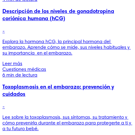
Descripción de los niveles de gonadotropina
coriónica humana (hCG)
-
Explora la hormona hCG, la principal hormona del 
embarazo. Aprende cómo se mide, sus niveles habituales y 
su importancia  en el embarazo.
Leer más
Cuestiones médicas
6 min de lectura
Toxoplasmosis en el embarazo: prevención y
cuidados
-
Lee sobre la toxoplasmosis, sus síntomas, su tratamiento y 
cómo prevenirla durante el embarazo para protegerte a ti y 
a tu futuro bebé.