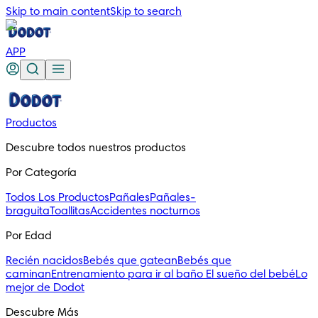
Skip to main content
Skip to search
APP
Productos
Descubre todos nuestros productos
Por Categoría
Todos Los Productos
Pañales
Pañales-
braguita
Toallitas
Accidentes nocturnos
Por Edad
Recién nacidos
Bebés que gatean
Bebés que
caminan
Entrenamiento para ir al baño
El sueño del bebé
Lo
mejor de Dodot
Descubre Más