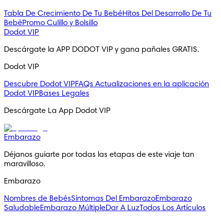
Tabla De Crecimiento De Tu Bebé
Hitos Del Desarrollo De Tu
Bebé
Promo Culillo y Bolsillo
Dodot VIP
Descárgate la APP DODOT VIP y gana pañales GRATIS.
Dodot VIP
Descubre Dodot VIP
FAQs
Actualizaciones en la aplicación
Dodot VIP
Bases Legales
Descárgate La App Dodot VIP
Embarazo
Déjanos guiarte por todas las etapas de este viaje tan 
maravilloso.
Embarazo
Nombres de Bebés
Síntomas Del Embarazo
Embarazo
Saludable
Embarazo Múltiple
Dar A Luz
Todos Los Artículos