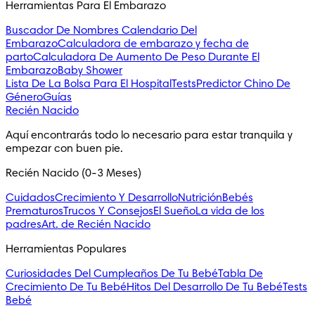
Herramientas Para El Embarazo
Buscador De Nombres
Calendario Del
Embarazo
Calculadora de embarazo y fecha de
parto
Calculadora De Aumento De Peso Durante El
Embarazo
Baby Shower
Lista De La Bolsa Para El Hospital
Tests
Predictor Chino De
Género
Guías
Recién Nacido
Aquí encontrarás todo lo necesario para estar tranquila y 
empezar con buen pie.
Recién Nacido (0-3 Meses)
Cuidados
Crecimiento Y Desarrollo
Nutrición
Bebés
Prematuros
Trucos Y Consejos
El Sueño
La vida de los
padres
Art. de Recién Nacido
Herramientas Populares
Curiosidades Del Cumpleaños De Tu Bebé
Tabla De
Crecimiento De Tu Bebé
Hitos Del Desarrollo De Tu Bebé
Tests
Bebé