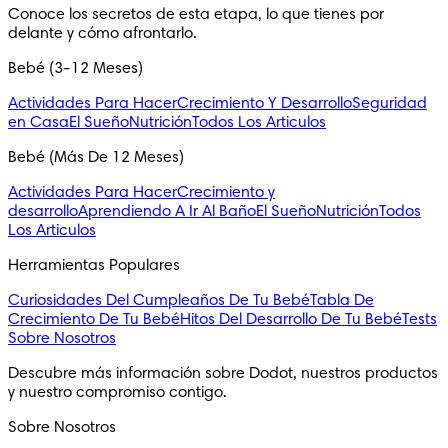
Conoce los secretos de esta etapa, lo que tienes por 
delante y cómo afrontarlo.
Bebé (3-12 Meses)
Actividades Para Hacer
Crecimiento Y Desarrollo
Seguridad
en Casa
El Sueño
Nutrición
Todos Los Articulos
Bebé (Más De 12 Meses)
Actividades Para Hacer
Crecimiento y
desarrollo
Aprendiendo A Ir Al Baño
El Sueño
Nutrición
Todos
Los Articulos
Herramientas Populares
Curiosidades Del Cumpleaños De Tu Bebé
Tabla De
Crecimiento De Tu Bebé
Hitos Del Desarrollo De Tu Bebé
Tests
Sobre Nosotros
Descubre más información sobre Dodot, nuestros productos 
y nuestro compromiso contigo.
Sobre Nosotros