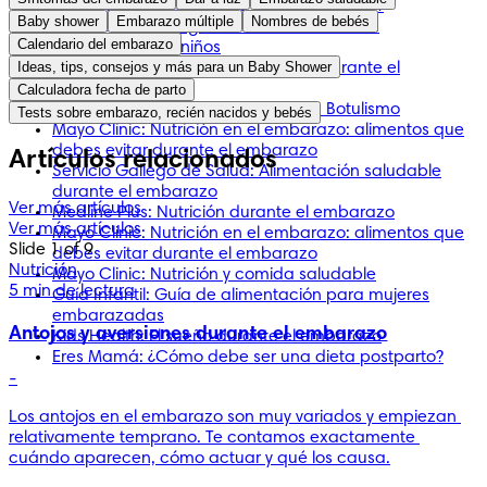
embarazo, ¿qué hay que tener en cuenta?
Baby shower
Embarazo múltiple
Nombres de bebés
Ser Padres: El peligro de la leche cruda en
Calendario del embarazo
embarazadas y niños
Ideas, tips, consejos y más para un Baby Shower
IVI: Qué se puede comer y qué no durante el
embarazo
Calculadora fecha de parto
Organización Mundial de la Salud: Botulismo
Tests sobre embarazo, recién nacidos y bebés
Mayo Clinic: Nutrición en el embarazo: alimentos que
debes evitar durante el embarazo
Artículos relacionados
Servicio Gallego de Salud: Alimentación saludable
durante el embarazo
Ver más artículos
Medline Plus: Nutrición durante el embarazo
Ver más artículos
Mayo Clinic: Nutrición en el embarazo: alimentos que
Slide 1 of 9
debes evitar durante el embarazo
Nutrición
Mayo Clinic: Nutrición y comida saludable
5 min de lectura
Guía Infantil: Guía de alimentación para mujeres
embarazadas
Antojos y aversiones durante el embarazo
Kids Health: El sueño durante el embarazo
Eres Mamá: ¿Cómo debe ser una dieta postparto?
-
Los antojos en el embarazo son muy variados y empiezan 
relativamente temprano. Te contamos exactamente 
cuándo aparecen, cómo actuar y qué los causa.