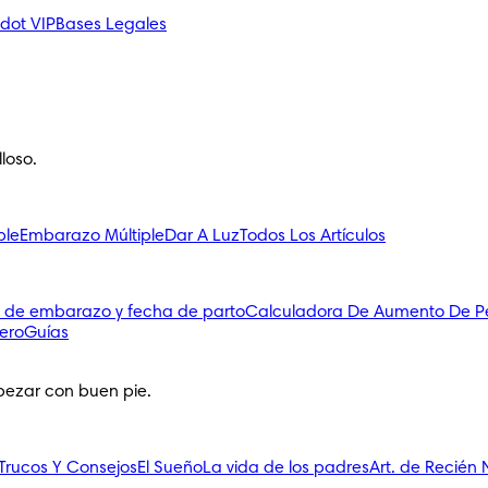
dot VIP
Bases Legales
loso.
ble
Embarazo Múltiple
Dar A Luz
Todos Los Artículos
 de embarazo y fecha de parto
Calculadora De Aumento De P
ero
Guías
pezar con buen pie.
Trucos Y Consejos
El Sueño
La vida de los padres
Art. de Recién