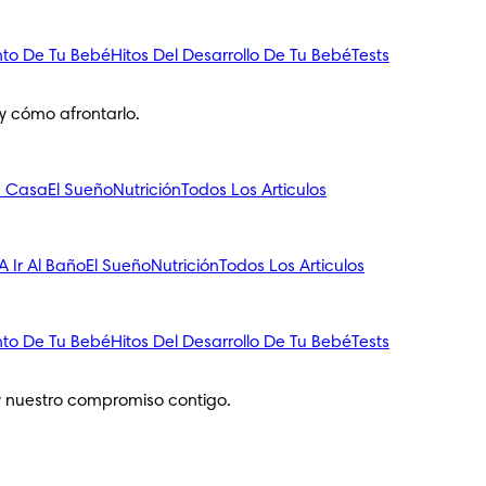
nto De Tu Bebé
Hitos Del Desarrollo De Tu Bebé
Tests
y cómo afrontarlo.
n Casa
El Sueño
Nutrición
Todos Los Articulos
 Ir Al Baño
El Sueño
Nutrición
Todos Los Articulos
nto De Tu Bebé
Hitos Del Desarrollo De Tu Bebé
Tests
y nuestro compromiso contigo.