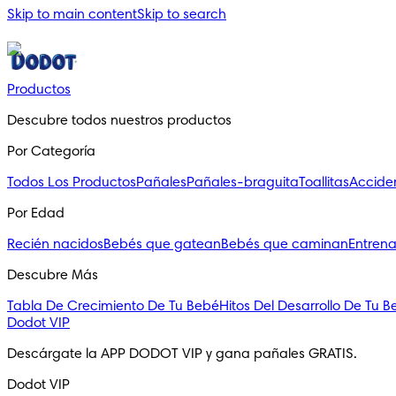
Skip to main content
Skip to search
Productos
Descubre todos nuestros productos
Por Categoría
Todos Los Productos
Pañales
Pañales-braguita
Toallitas
Accide
Por Edad
Recién nacidos
Bebés que gatean
Bebés que caminan
Entrena
Descubre Más
Tabla De Crecimiento De Tu Bebé
Hitos Del Desarrollo De Tu 
Dodot VIP
Descárgate la APP DODOT VIP y gana pañales GRATIS.
Dodot VIP