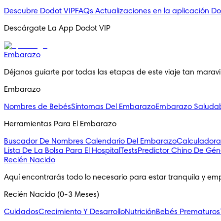
Descubre Dodot VIP
FAQs
Actualizaciones en la aplicación Do
Descárgate La App Dodot VIP
Embarazo
Déjanos guiarte por todas las etapas de este viaje tan maravil
Embarazo
Nombres de Bebés
Síntomas Del Embarazo
Embarazo Saluda
Herramientas Para El Embarazo
Buscador De Nombres
Calendario Del Embarazo
Calculadora
Lista De La Bolsa Para El Hospital
Tests
Predictor Chino De Gén
Recién Nacido
Aquí encontrarás todo lo necesario para estar tranquila y em
Recién Nacido (0-3 Meses)
Cuidados
Crecimiento Y Desarrollo
Nutrición
Bebés Prematuros