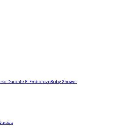
eso Durante El Embarazo
Baby Shower
 Nacido