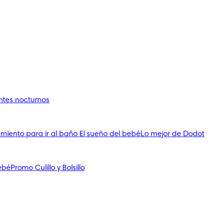
ntes nocturnos
miento para ir al baño
El sueño del bebé
Lo mejor de Dodot
Bebé
Promo Culillo y Bolsillo