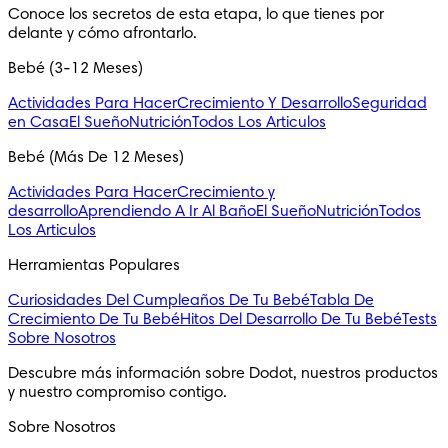
Conoce los secretos de esta etapa, lo que tienes por 
delante y cómo afrontarlo.
Bebé (3-12 Meses)
Actividades Para Hacer
Crecimiento Y Desarrollo
Seguridad
en Casa
El Sueño
Nutrición
Todos Los Articulos
Bebé (Más De 12 Meses)
Actividades Para Hacer
Crecimiento y
desarrollo
Aprendiendo A Ir Al Baño
El Sueño
Nutrición
Todos
Los Articulos
Herramientas Populares
Curiosidades Del Cumpleaños De Tu Bebé
Tabla De
Crecimiento De Tu Bebé
Hitos Del Desarrollo De Tu Bebé
Tests
Sobre Nosotros
Descubre más información sobre Dodot, nuestros productos 
y nuestro compromiso contigo.
Sobre Nosotros