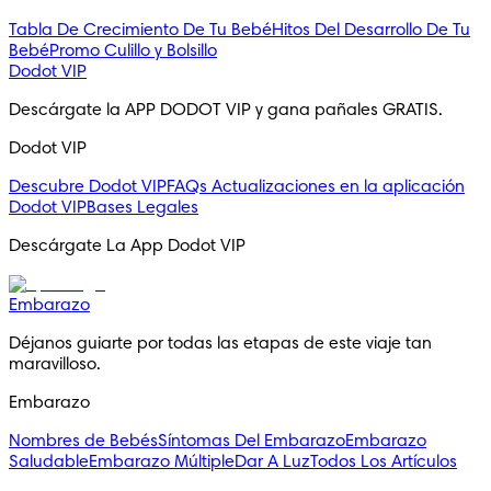
Tabla De Crecimiento De Tu Bebé
Hitos Del Desarrollo De Tu
Bebé
Promo Culillo y Bolsillo
Dodot VIP
Descárgate la APP DODOT VIP y gana pañales GRATIS.
Dodot VIP
Descubre Dodot VIP
FAQs
Actualizaciones en la aplicación
Dodot VIP
Bases Legales
Descárgate La App Dodot VIP
Embarazo
Déjanos guiarte por todas las etapas de este viaje tan 
maravilloso.
Embarazo
Nombres de Bebés
Síntomas Del Embarazo
Embarazo
Saludable
Embarazo Múltiple
Dar A Luz
Todos Los Artículos