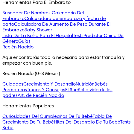
Herramientas Para El Embarazo
Buscador De Nombres
Calendario Del
Embarazo
Calculadora de embarazo y fecha de
parto
Calculadora De Aumento De Peso Durante El
Embarazo
Baby Shower
Lista De La Bolsa Para El Hospital
Tests
Predictor Chino De
Género
Guías
Recién Nacido
Aquí encontrarás todo lo necesario para estar tranquila y 
empezar con buen pie.
Recién Nacido (0-3 Meses)
Cuidados
Crecimiento Y Desarrollo
Nutrición
Bebés
Prematuros
Trucos Y Consejos
El Sueño
La vida de los
padres
Art. de Recién Nacido
Herramientas Populares
Curiosidades Del Cumpleaños De Tu Bebé
Tabla De
Crecimiento De Tu Bebé
Hitos Del Desarrollo De Tu Bebé
Tests
Bebé