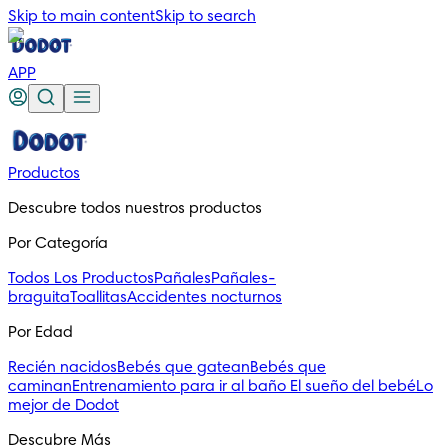
Skip to main content
Skip to search
APP
Productos
Descubre todos nuestros productos
Por Categoría
Todos Los Productos
Pañales
Pañales-
braguita
Toallitas
Accidentes nocturnos
Por Edad
Recién nacidos
Bebés que gatean
Bebés que
caminan
Entrenamiento para ir al baño
El sueño del bebé
Lo
mejor de Dodot
Descubre Más