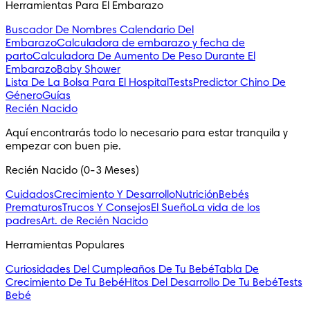
Herramientas Para El Embarazo
Buscador De Nombres
Calendario Del
Embarazo
Calculadora de embarazo y fecha de
parto
Calculadora De Aumento De Peso Durante El
Embarazo
Baby Shower
Lista De La Bolsa Para El Hospital
Tests
Predictor Chino De
Género
Guías
Recién Nacido
Aquí encontrarás todo lo necesario para estar tranquila y
empezar con buen pie.
Recién Nacido (0-3 Meses)
Cuidados
Crecimiento Y Desarrollo
Nutrición
Bebés
Prematuros
Trucos Y Consejos
El Sueño
La vida de los
padres
Art. de Recién Nacido
Herramientas Populares
Curiosidades Del Cumpleaños De Tu Bebé
Tabla De
Crecimiento De Tu Bebé
Hitos Del Desarrollo De Tu Bebé
Tests
Bebé