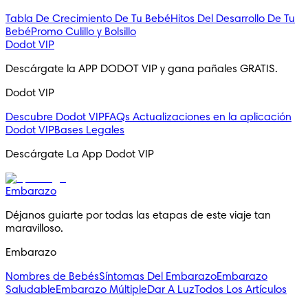
Tabla De Crecimiento De Tu Bebé
Hitos Del Desarrollo De Tu
Bebé
Promo Culillo y Bolsillo
Dodot VIP
Descárgate la APP DODOT VIP y gana pañales GRATIS.
Dodot VIP
Descubre Dodot VIP
FAQs
Actualizaciones en la aplicación
Dodot VIP
Bases Legales
Descárgate La App Dodot VIP
Embarazo
Déjanos guiarte por todas las etapas de este viaje tan
maravilloso.
Embarazo
Nombres de Bebés
Síntomas Del Embarazo
Embarazo
Saludable
Embarazo Múltiple
Dar A Luz
Todos Los Artículos