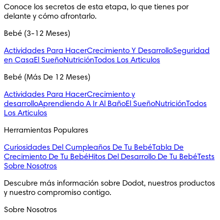
Conoce los secretos de esta etapa, lo que tienes por
delante y cómo afrontarlo.
Bebé (3-12 Meses)
Actividades Para Hacer
Crecimiento Y Desarrollo
Seguridad
en Casa
El Sueño
Nutrición
Todos Los Articulos
Bebé (Más De 12 Meses)
Actividades Para Hacer
Crecimiento y
desarrollo
Aprendiendo A Ir Al Baño
El Sueño
Nutrición
Todos
Los Articulos
Herramientas Populares
Curiosidades Del Cumpleaños De Tu Bebé
Tabla De
Crecimiento De Tu Bebé
Hitos Del Desarrollo De Tu Bebé
Tests
Sobre Nosotros
Descubre más información sobre Dodot, nuestros productos
y nuestro compromiso contigo.
Sobre Nosotros