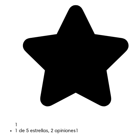
1
1 de 5 estrellas, 2 opiniones
1
UITA
AJUSTE EXTRA SUAVE