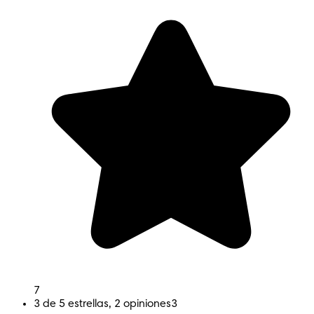
O AJUSTE
4.6
7
3 de 5 estrellas, 2 opiniones
3