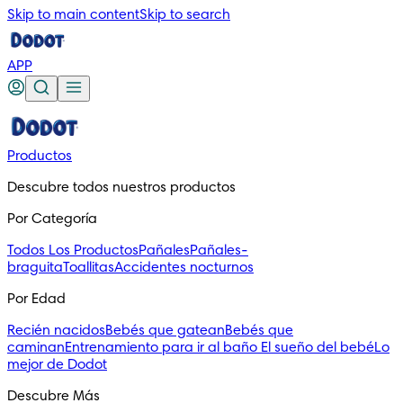
Skip to main content
Skip to search
APP
Productos
Descubre todos nuestros productos
Por Categoría
Todos Los Productos
Pañales
Pañales-
braguita
Toallitas
Accidentes nocturnos
Por Edad
Recién nacidos
Bebés que gatean
Bebés que
caminan
Entrenamiento para ir al baño
El sueño del bebé
Lo
mejor de Dodot
Descubre Más