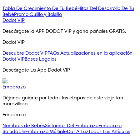
Tabla De Crecimiento De Tu Bebé
Hitos Del Desarrollo De Tu
Bebé
Promo Culillo y Bolsillo
Dodot VIP
Descárgate la APP DODOT VIP y gana pañales GRATIS.
Dodot VIP
Descubre Dodot VIP
FAQs
Actualizaciones en la aplicación
Dodot VIP
Bases Legales
Descárgate La App Dodot VIP
Embarazo
Déjanos guiarte por todas las etapas de este viaje tan 
maravilloso.
Embarazo
Nombres de Bebés
Síntomas Del Embarazo
Embarazo
Saludable
Embarazo Múltiple
Dar A Luz
Todos Los Artículos