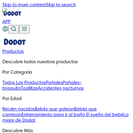
Skip to main content
Skip to search
APP
Productos
Descubre todos nuestros productos
Por Categoría
Todos Los Productos
Pañales
Pañales-
braguita
Toallitas
Accidentes nocturnos
Por Edad
Recién nacidos
Bebés que gatean
Bebés que
caminan
Entrenamiento para ir al baño
El sueño del bebé
Lo
mejor de Dodot
Descubre Más