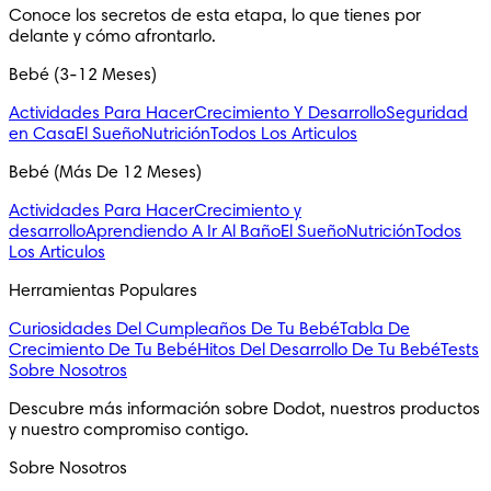
Conoce los secretos de esta etapa, lo que tienes por 
delante y cómo afrontarlo.
Bebé (3-12 Meses)
Actividades Para Hacer
Crecimiento Y Desarrollo
Seguridad
en Casa
El Sueño
Nutrición
Todos Los Articulos
Bebé (Más De 12 Meses)
Actividades Para Hacer
Crecimiento y
desarrollo
Aprendiendo A Ir Al Baño
El Sueño
Nutrición
Todos
Los Articulos
Herramientas Populares
Curiosidades Del Cumpleaños De Tu Bebé
Tabla De
Crecimiento De Tu Bebé
Hitos Del Desarrollo De Tu Bebé
Tests
Sobre Nosotros
Descubre más información sobre Dodot, nuestros productos 
y nuestro compromiso contigo.
Sobre Nosotros