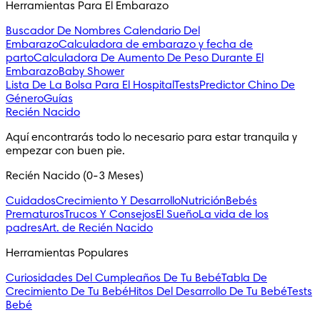
Herramientas Para El Embarazo
Buscador De Nombres
Calendario Del
Embarazo
Calculadora de embarazo y fecha de
parto
Calculadora De Aumento De Peso Durante El
Embarazo
Baby Shower
Lista De La Bolsa Para El Hospital
Tests
Predictor Chino De
Género
Guías
Recién Nacido
Aquí encontrarás todo lo necesario para estar tranquila y 
empezar con buen pie.
Recién Nacido (0-3 Meses)
Cuidados
Crecimiento Y Desarrollo
Nutrición
Bebés
Prematuros
Trucos Y Consejos
El Sueño
La vida de los
padres
Art. de Recién Nacido
Herramientas Populares
Curiosidades Del Cumpleaños De Tu Bebé
Tabla De
Crecimiento De Tu Bebé
Hitos Del Desarrollo De Tu Bebé
Tests
Bebé