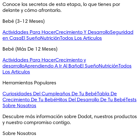
Conoce los secretos de esta etapa, lo que tienes por 
delante y cómo afrontarlo.
Bebé (3-12 Meses)
Actividades Para Hacer
Crecimiento Y Desarrollo
Seguridad
en Casa
El Sueño
Nutrición
Todos Los Articulos
Bebé (Más De 12 Meses)
Actividades Para Hacer
Crecimiento y
desarrollo
Aprendiendo A Ir Al Baño
El Sueño
Nutrición
Todos
Los Articulos
Herramientas Populares
Curiosidades Del Cumpleaños De Tu Bebé
Tabla De
Crecimiento De Tu Bebé
Hitos Del Desarrollo De Tu Bebé
Tests
Sobre Nosotros
Descubre más información sobre Dodot, nuestros productos 
y nuestro compromiso contigo.
Sobre Nosotros