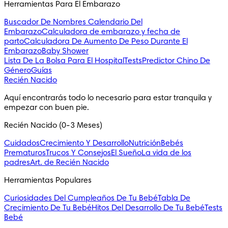
Herramientas Para El Embarazo
Buscador De Nombres
Calendario Del
Embarazo
Calculadora de embarazo y fecha de
parto
Calculadora De Aumento De Peso Durante El
Embarazo
Baby Shower
Lista De La Bolsa Para El Hospital
Tests
Predictor Chino De
Género
Guías
Recién Nacido
Aquí encontrarás todo lo necesario para estar tranquila y 
empezar con buen pie.
Recién Nacido (0-3 Meses)
Cuidados
Crecimiento Y Desarrollo
Nutrición
Bebés
Prematuros
Trucos Y Consejos
El Sueño
La vida de los
padres
Art. de Recién Nacido
Herramientas Populares
Curiosidades Del Cumpleaños De Tu Bebé
Tabla De
Crecimiento De Tu Bebé
Hitos Del Desarrollo De Tu Bebé
Tests
Bebé