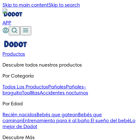
Skip to main content
Skip to search
APP
Productos
Descubre todos nuestros productos
Por Categoría
Todos Los Productos
Pañales
Pañales-
braguita
Toallitas
Accidentes nocturnos
Por Edad
Recién nacidos
Bebés que gatean
Bebés que
caminan
Entrenamiento para ir al baño
El sueño del bebé
Lo
mejor de Dodot
Descubre Más