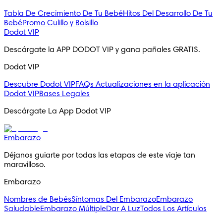
Tabla De Crecimiento De Tu Bebé
Hitos Del Desarrollo De Tu
Bebé
Promo Culillo y Bolsillo
Dodot VIP
Descárgate la APP DODOT VIP y gana pañales GRATIS.
Dodot VIP
Descubre Dodot VIP
FAQs
Actualizaciones en la aplicación
Dodot VIP
Bases Legales
Descárgate La App Dodot VIP
Embarazo
Déjanos guiarte por todas las etapas de este viaje tan 
maravilloso.
Embarazo
Nombres de Bebés
Síntomas Del Embarazo
Embarazo
Saludable
Embarazo Múltiple
Dar A Luz
Todos Los Artículos