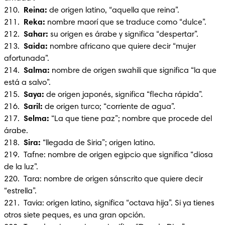
210.  
Reina: 
de origen latino, “aquella que reina”.

211. 
 Reka: 
nombre maorí que se traduce como “dulce”.

212. 
 Sahar: 
su origen es árabe y significa “despertar”.

213.  
Saida: 
nombre africano que quiere decir “mujer 
afortunada”.

214.  
Salma:
 nombre de origen swahili que significa “la que 
está a salvo”.

215.  
Saya:
 de origen japonés, significa “flecha rápida”.

216.  
Saril: 
de origen turco; “corriente de agua”.

217.  
Selma: 
“La que tiene paz”; nombre que procede del 
árabe.

218.  
Sira: 
“llegada de Siria”; origen latino.

219.  Tafne: nombre de origen egipcio que significa “diosa 
de la luz”.

220.  Tara: nombre de origen sánscrito que quiere decir 
“estrella”.

221.  Tavia: origen latino, significa “octava hija”. Si ya tienes 
otros siete peques, es una gran opción.
