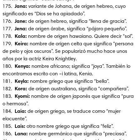
175. 
 Jana:
 variante de Johana, de origen hebreo, cuyo 
significado es “Dios se ha apiadado”.

176.  
Jane: 
de origen hebreo, significa “llena de gracia”.

177. 
 Jena:
 de origen árabe, significa “pájaro pequeño”.

178.  
Kala: 
nombre de origen hawaiano. Quiere decir “sol”.

179.  
Keira: 
nombre de origen celta que significa “persona 
de pelo y ojos oscuros”. Se popularizó mucho hace unos 
años por la actriz Keira Knightley.

180.  
Kenya:
 nombre africano; significa “joya”. También lo 
encontramos escrito con –i latina, Kenia.

181.  
Keyla:
 nombre griego que significa “bella”.

182.  
Kora:
 de origen australiano, significa “compañera”.

183.  
Kyomi:
 nombre de origen japonés que significa “pura 
o hermosa”.

184.  
Laia:
 de origen griego, se traduce como “mujer 
elocuente”.

185.  
Lais:
 otro nombre griego que significa “feliz”.

186.  
Lana:
 nombre germánico que significa “preciosa”. 