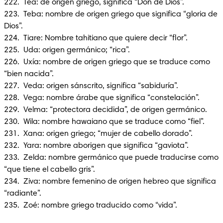
222.  Tea: de origen griego, significa “Don de Dios”.

223.  Teba: nombre de origen griego que significa “gloria de 
Dios”.

224.  Tiare: Nombre tahitiano que quiere decir “flor”.

225.  Uda: origen germánico; “rica”.

226.  Uxía: nombre de origen griego que se traduce como 
“bien nacida”.

227.  Veda: origen sánscrito, significa “sabiduría”.

228.  Vega: nombre árabe que significa “constelación”.

229.  Velma: “protectora decidida”, de origen germánico.

230.  Wila: nombre hawaiano que se traduce como “fiel”.

231.  Xana: origen griego; “mujer de cabello dorado”.

232.  Yara: nombre aborigen que significa “gaviota”.

233.  Zelda: nombre germánico que puede traducirse como 
“que tiene el cabello gris”.

234.  Ziva: nombre femenino de origen hebreo que significa 
“radiante”.

235.  Zoé: nombre griego traducido como “vida”.