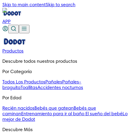
Skip to main content
Skip to search
APP
Productos
Descubre todos nuestros productos
Por Categoría
Todos Los Productos
Pañales
Pañales-
braguita
Toallitas
Accidentes nocturnos
Por Edad
Recién nacidos
Bebés que gatean
Bebés que
caminan
Entrenamiento para ir al baño
El sueño del bebé
Lo
mejor de Dodot
Descubre Más