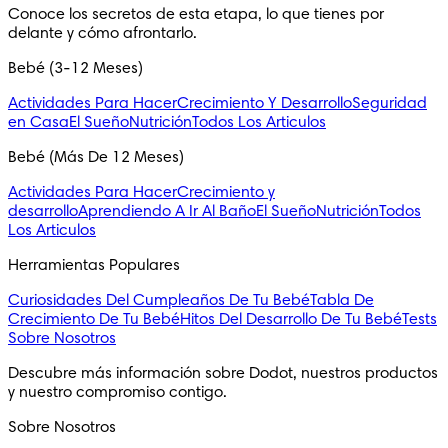
Conoce los secretos de esta etapa, lo que tienes por 
delante y cómo afrontarlo.
Bebé (3-12 Meses)
Actividades Para Hacer
Crecimiento Y Desarrollo
Seguridad
en Casa
El Sueño
Nutrición
Todos Los Articulos
Bebé (Más De 12 Meses)
Actividades Para Hacer
Crecimiento y
desarrollo
Aprendiendo A Ir Al Baño
El Sueño
Nutrición
Todos
Los Articulos
Herramientas Populares
Curiosidades Del Cumpleaños De Tu Bebé
Tabla De
Crecimiento De Tu Bebé
Hitos Del Desarrollo De Tu Bebé
Tests
Sobre Nosotros
Descubre más información sobre Dodot, nuestros productos 
y nuestro compromiso contigo.
Sobre Nosotros