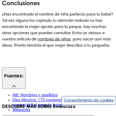
Conclusiones
¿Has encontrado el nombre de niña perfecto para tu bebé? 
Tal vez alguno ha captado tu atención todavía no has 
encontrado la mejor opción para tu peque, hay muchas 
otras opciones que puedes consultar. Echa un vistazo a 
nuestro artículo de 
nombres de niñas
  para sacar aún más 
ideas. Pronto tendrás el que mejor describa a tu pequeña.
Fuentes:
INE: Nombres y apellidos
Diez Minutos: 170 nombres de niña cortos y con
Consentimiento de cookies
personalidad para tu bebé
DESCUBRE MÁS SOBRE Embarazo
Wikipedia