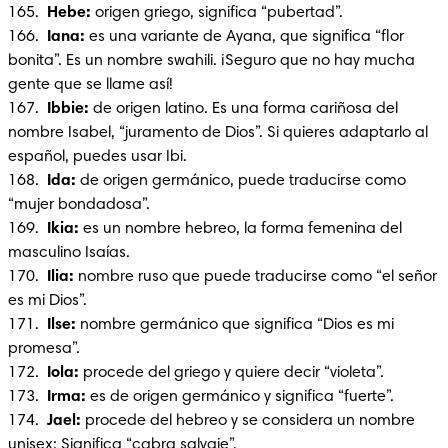
165. 
 Hebe: 
origen griego, significa “pubertad”.

166.  
Iana: 
es una variante de Ayana, que significa “flor 
bonita”. Es un nombre swahili. ¡Seguro que no hay mucha 
gente que se llame así!

167. 
 Ibbie: 
de origen latino. Es una forma cariñosa del 
nombre Isabel, “juramento de Dios”. Si quieres adaptarlo al 
español, puedes usar Ibi.

168.  
Ida:
 de origen germánico, puede traducirse como 
“mujer bondadosa”.

169. 
 Ikia:
 es un nombre hebreo, la forma femenina del 
masculino Isaías.

170.  
Ilia: 
nombre ruso que puede traducirse como “el señor 
es mi Dios”.

171.  
Ilse: 
nombre germánico que significa “Dios es mi 
promesa”.

172.  
Iola:
 procede del griego y quiere decir “violeta”.

173. 
 Irma:
 es de origen germánico y significa “fuerte”.

174.  
Jael: 
procede del hebreo y se considera un nombre 
unisex: Significa “cabra salvaje”.
