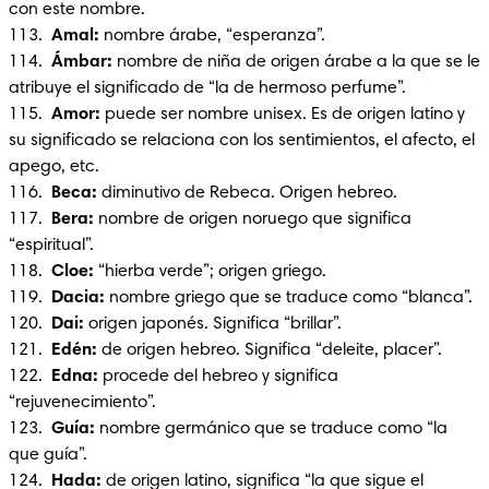
con este nombre.

113.  
Amal: 
nombre árabe, “esperanza”.

114.  
Ámbar:
 nombre de niña de origen árabe a la que se le 
atribuye el significado de “la de hermoso perfume”.

115.  
Amor: 
puede ser nombre unisex. Es de origen latino y 
su significado se relaciona con los sentimientos, el afecto, el 
apego, etc.

116. 
 Beca:
 diminutivo de Rebeca. Origen hebreo.

117.  
Bera: 
nombre de origen noruego que significa 
“espiritual”. 

118. 
 Cloe:
 “hierba verde”; origen griego.

119.  
Dacia:
 nombre griego que se traduce como “blanca”.

120.  
Dai:
 origen japonés. Significa “brillar”.

121. 
 Edén:
 de origen hebreo. Significa “deleite, placer”.

122.  
Edna: 
procede del hebreo y significa 
“rejuvenecimiento”.

123.  
Guía:
 nombre germánico que se traduce como “la 
que guía”.

124. 
 Hada: 
de origen latino, significa “la que sigue el 