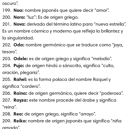
oscuro”.

199.  
Noa:
 nombre japonés que quiere decir “amor”.

200.  
Nora:
 “luz”: Es de origen griego.

201.  
Nova:
 derivado del término latino para “nueva estrella”. 
Es un nombre cósmico y moderno que refleja la brillantez y 
la singularidad.

202.  
Oda: 
nombre germánico que se traduce como “joya, 
tesoro”.

203.  
Odele: 
es de origen griego y significa “melodía”.

204. 
 Puja: 
de origen hindú o sánscrito, significa “culto, 
oración, plegaria”.

205.  
Rahel: 
es la forma polaca del nombre Raquel y 
significa “cordero”.

206.  
Raina: 
de origen germánico, quiere decir “poderosa”.

207. 
 Rayza: 
este nombre procede del árabe y significa 
“reina”.

208. 
 Rea: 
de origen griego, significa “arroyo”.

209.  
Reiko:
 nombre de origen japonés que significa “niña 
amada”.
