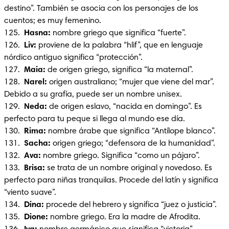
destino”. También se asocia con los personajes de los 
cuentos; es muy femenino.

125.  
Hasna:
 nombre griego que significa “fuerte”.

126. 
 Liv: 
proviene de la palabra “hlif”, que en lenguaje 
nórdico antiguo significa “protección”.

127.  
Maia:
 de origen griego, significa “la maternal”.

128.  
Narel:
 origen australiano; “mujer que viene del mar”. 
Debido a su grafía, puede ser un nombre unisex.

129.  
Neda: 
de origen eslavo, “nacida en domingo”. Es 
perfecto para tu peque si llega al mundo ese día.

130.  
Rima:
 nombre árabe que significa “Antílope blanco”.

131.  
Sacha: 
origen griego; “defensora de la humanidad”.

132.  
Ava:
 nombre griego. Significa “como un pájaro”.

133.  
Brisa:
 se trata de un nombre original y novedoso. Es 
perfecto para niñas tranquilas. Procede del latín y significa 
“viento suave”.

134.  
Dina: 
procede del hebrero y significa “juez o justicia”.

135.  
Dione:
 nombre griego. Era la madre de Afrodita.
