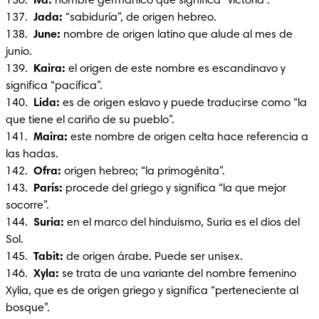
136. 
 Iva: 
nombre germánico que significa “victoria”.

137.  
Jada:
 “sabiduría”, de origen hebreo.

138.  
June: 
nombre de origen latino que alude al mes de 
junio.

139. 
 Kaira: 
el origen de este nombre es escandinavo y 
significa “pacífica”.

140. 
 Lida:
 es de origen eslavo y puede traducirse como “la 
que tiene el cariño de su pueblo”.

141. 
 Maira:
 este nombre de origen celta hace referencia a 
las hadas.

142.  
Ofra: 
origen hebreo; “la primogénita”.

143. 
 París: 
procede del griego y significa “la que mejor 
socorre”.

144.  
Suria:
 en el marco del hinduismo, Suria es el dios del 
Sol.

145. 
 Tabit:
 de origen árabe. Puede ser unisex.

146.  
Xyla: 
se trata de una variante del nombre femenino 
Xylia, que es de origen griego y significa “perteneciente al 
bosque”.
