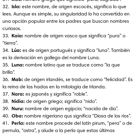
32.  
Isla:
 este nombre, de origen escocés, significa lo que 
lees. Aunque es simple, su singularidad lo ha convertido en 
una opción popular entre los padres que buscan nombres 
curiosos.

33.  
Kaia: 
nombre de origen vasco que significa “pura” o 
“tierra”.

34.  
Lúa:
 es de origen portugués y significa “luna”. También 
es la derivación en gallego del nombre Luna.

35.  
Luna:
 nombre latino que se traduce como “la que 
brilla”.

36. 
 Mab: 
de origen irlandés, se traduce como “felicidad”. Es 
la reina de las hadas en la mitología de Irlanda.

37.  
Nara:
 es japonés y significa “roble”.

38.  
Nidia:
 de origen griego; significa “nido”.

39.  
Nuru: 
nombre de origen egipcio; “nacida de día”.

40.  
Oba: 
nombre nigeriano qus significa “Diosa de los ríos”.

41.  
Perla:
 este nombre procede del latín pirum, “pera” o de 
pernula, “ostra”, y alude a la perla que estas últimas 