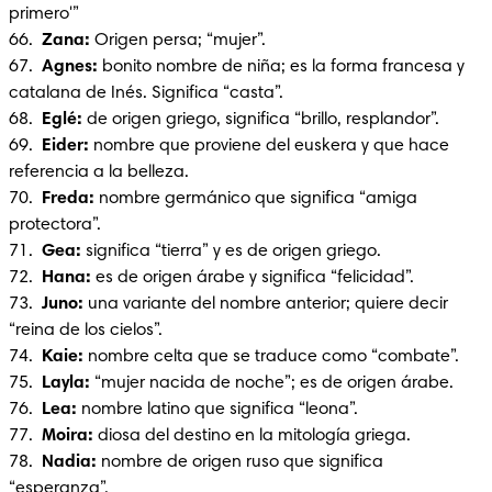
primero'”

66.  
Zana:
 Origen persa; “mujer”.

67.  
Agnes:
 bonito nombre de niña; es la forma francesa y 
catalana de Inés. Significa “casta”.

68.  
Eglé: 
de origen griego, significa “brillo, resplandor”.

69.  
Eider: 
nombre que proviene del euskera y que hace 
referencia a la belleza.

70.  
Freda: 
nombre germánico que significa “amiga 
protectora”.

71.  
Gea: 
significa “tierra” y es de origen griego.

72.  
Hana: 
es de origen árabe y significa “felicidad”.

73.  
Juno: 
una variante del nombre anterior; quiere decir 
“reina de los cielos”.

74.  
Kaie: 
nombre celta que se traduce como “combate”.

75.  
Layla:
 “mujer nacida de noche”; es de origen árabe.

76.  
Lea: 
nombre latino que significa “leona”.

77.  
Moira:
 diosa del destino en la mitología griega.

78.  
Nadia:
 nombre de origen ruso que significa 
“esperanza”.
