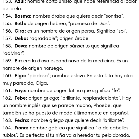
153.  
Azul: 
nombre corto unisex que hace referencia al color 
del cielo.

154. 
 Basma:
 nombre árabe que quiere decir “sonrisa”.

155.  
Beth:
 de origen hebreo, “promesa de Dios”.

156. 
 Cira: 
es un nombre de origen persa. Significa “sol”.

157. 
 Deka:
 “agradable”; origen árabe.

158.  
Deva:
 nombre de origen sánscrito que significa 
“adivinar”.

159.  
Eir:
 era la diosa escandinava de la medicina. Es un 
nombre de origen noruego.

160.  
Elga:
 “piadosa”; nombre eslavo. En esta lista hay otro 
muy parecido, Olga.

161.  
Faye:
 nombre de origen latino que significa “fe”.

162.  
Febe: 
origen griego; “brillante, resplandeciente”. Hay 
un nombre inglés que se parece mucho, Phoebe, que 
también se ha puesto de moda últimamente en español.

163.  
Fedra:
 nombre griego que quiere decir “brillante”.

164.  
Fiona:
 nombre gaélico que significa “la de cabellos 
rubios”. Es perfecto si tu niña va a heredar tu pelo dorado.
