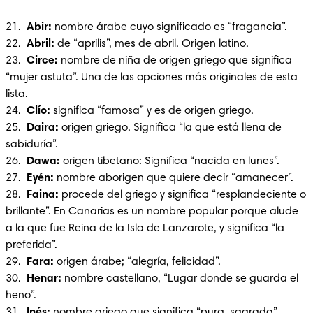
21.  
Abir:
 nombre árabe cuyo significado es “fragancia”.

22.  
Abril:
 de “aprilis”, mes de abril. Origen latino.

23.  
Circe:
 nombre de niña de origen griego que significa 
“mujer astuta”. Una de las opciones más originales de esta 
lista.

24.  
Clío: 
significa “famosa” y es de origen griego.

25.  
Daira:
 origen griego. Significa “la que está llena de 
sabiduría”.

26.  
Dawa: 
origen tibetano: Significa “nacida en lunes”.

27.  
Eyén: 
nombre aborigen que quiere decir “amanecer”.

28.  
Faina: 
procede del griego y significa “resplandeciente o 
brillante”. En Canarias es un nombre popular porque alude 
a la que fue Reina de la Isla de Lanzarote, y significa “la 
preferida”.

29.  
Fara: 
origen árabe; “alegría, felicidad”.

30. 
 Henar: 
nombre castellano, “Lugar donde se guarda el 
heno”.

31.  
Inés: 
nombre griego que significa “pura, sagrada”.
