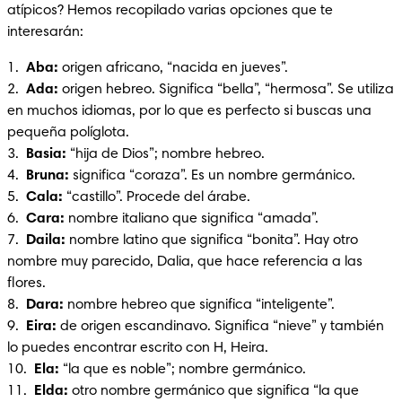
atípicos? Hemos recopilado varias opciones que te 
interesarán: 
1. 
 Aba:
 origen africano, “nacida en jueves”.

2.  
Ada:
 origen hebreo. Significa “bella”, “hermosa”. Se utiliza 
en muchos idiomas, por lo que es perfecto si buscas una 
pequeña políglota. 

3.  
Basia:
 “hija de Dios”; nombre hebreo.

4.  
Bruna: 
significa “coraza”. Es un nombre germánico.

5.  
Cala: 
“castillo”. Procede del árabe.

6.  
Cara: 
nombre italiano que significa “amada”.

7.  
Daila:
 nombre latino que significa “bonita”. Hay otro 
nombre muy parecido, Dalia, que hace referencia a las 
flores.

8.  
Dara:
 nombre hebreo que significa “inteligente”.

9.  
Eira:
 de origen escandinavo. Significa “nieve” y también 
lo puedes encontrar escrito con H, Heira.

10. 
 Ela: 
“la que es noble”; nombre germánico.

11.  
Elda:
 otro nombre germánico que significa “la que 