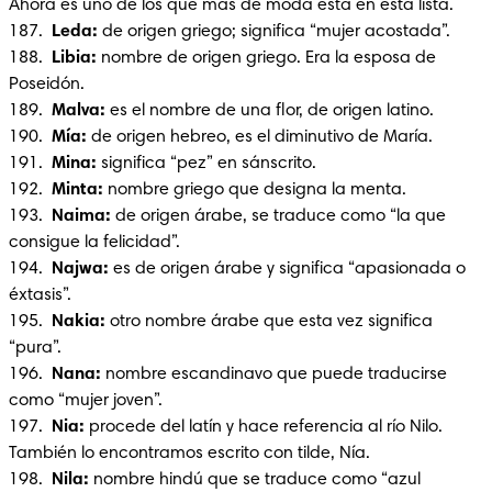
Ahora es uno de los que más de moda está en esta lista.

187.  
Leda:
 de origen griego; significa “mujer acostada”.

188.  
Libia:
 nombre de origen griego. Era la esposa de 
Poseidón.

189. 
 Malva:
 es el nombre de una flor, de origen latino.

190.  
Mía: 
de origen hebreo, es el diminutivo de María.

191.  
Mina: 
significa “pez” en sánscrito.

192.  
Minta: 
nombre griego que designa la menta.

193.  
Naima:
 de origen árabe, se traduce como “la que 
consigue la felicidad”.

194.  
Najwa: 
es de origen árabe y significa “apasionada o 
éxtasis”.

195.  
Nakia:
 otro nombre árabe que esta vez significa 
“pura”.

196.  
Nana: 
nombre escandinavo que puede traducirse 
como “mujer joven”.

197. 
 Nia: 
procede del latín y hace referencia al río Nilo. 
También lo encontramos escrito con tilde, Nía.

198.  
Nila: 
nombre hindú que se traduce como “azul 