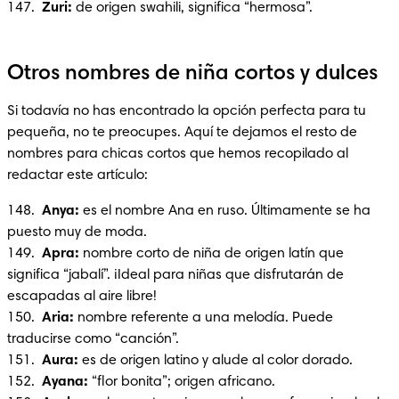
147. 
 Zuri:
 de origen swahili, significa “hermosa”.
Otros nombres de niña cortos y dulces
Si todavía no has encontrado la opción perfecta para tu 
pequeña, no te preocupes. Aquí te dejamos el resto de 
nombres para chicas cortos que hemos recopilado al 
redactar este artículo:
148.  
Anya: 
es el nombre Ana en ruso. Últimamente se ha 
puesto muy de moda.

149.  
Apra: 
nombre corto de niña de origen latín que 
significa “jabalí”. ¡Ideal para niñas que disfrutarán de 
escapadas al aire libre!

150. 
 Aria: 
nombre referente a una melodía. Puede 
traducirse como “canción”.

151.  
Aura: 
es de origen latino y alude al color dorado.

152.  
Ayana:
 “flor bonita”; origen africano.
