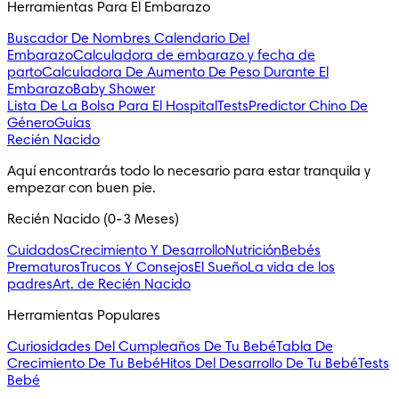
Herramientas Para El Embarazo
Buscador De Nombres
Calendario Del
Embarazo
Calculadora de embarazo y fecha de
parto
Calculadora De Aumento De Peso Durante El
Embarazo
Baby Shower
Lista De La Bolsa Para El Hospital
Tests
Predictor Chino De
Género
Guías
Recién Nacido
Aquí encontrarás todo lo necesario para estar tranquila y 
empezar con buen pie.
Recién Nacido (0-3 Meses)
Cuidados
Crecimiento Y Desarrollo
Nutrición
Bebés
Prematuros
Trucos Y Consejos
El Sueño
La vida de los
padres
Art. de Recién Nacido
Herramientas Populares
Curiosidades Del Cumpleaños De Tu Bebé
Tabla De
Crecimiento De Tu Bebé
Hitos Del Desarrollo De Tu Bebé
Tests
Bebé