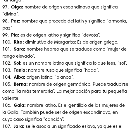
“amarga”.

97. 
 Olga: 
nombre de origen escandinavo que significa 
“divina”.

98.  
Paz: 
nombre que procede del latín y significa “armonía, 
paz”

99.  
Pía: 
es de origen latino y significa “devota”.

100.  
Rita: 
diminutivo de Margarita: Es de origen griego.

101. 
 Sara: 
nombre hebreo que se traduce como “mujer de 
rango elevado”.

102.  
Sol:
 es un nombre latino que significa lo que lees, “sol”.

103.  
Tania:
 nombre ruso que significa “hada”.

104.  
Alba:
 origen latino; “blanca”.

105.  
Berna: 
nombre de origen germánico. Puede traducirse 
como “la más temeraria”. La mejor opción para tu pequeña 
valiente.

106.  
Gala:
 nombre latino. Es el gentilicio de las mujeres de 
la Galia. También puede ser de origen escandinavo, en 
cuyo caso significa “canción”.

107.  
Jara: 
se le asocia un significado eslavo, ya que es el 