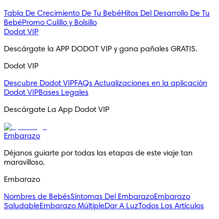
Tabla De Crecimiento De Tu Bebé
Hitos Del Desarrollo De Tu
Bebé
Promo Culillo y Bolsillo
Dodot VIP
Descárgate la APP DODOT VIP y gana pañales GRATIS.
Dodot VIP
Descubre Dodot VIP
FAQs
Actualizaciones en la aplicación
Dodot VIP
Bases Legales
Descárgate La App Dodot VIP
Embarazo
Déjanos guiarte por todas las etapas de este viaje tan 
maravilloso.
Embarazo
Nombres de Bebés
Síntomas Del Embarazo
Embarazo
Saludable
Embarazo Múltiple
Dar A Luz
Todos Los Artículos