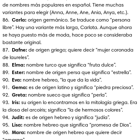
de nombres más populares en español. Tiene muchas 
variantes para elegir (Anna, Anne, Ane, Ania, Anya, etc.).

86.  
Carla: 
origen germánico. Se traduce como “persona 
libre”. Hay una variante más larga, Carlota. Aunque ahora 
se haya puesto más de moda, hace poco se consideraba 
bastante original.

87.  
Dafne:
 de origen griego; quiere decir “mujer coronada 
de laureles”.

88.  
Elma:
 nombre turco que significa “fruta dulce”.

89.  
Ester: 
nombre de origen persa que significa “estrella”.

90. 
 Eva: 
nombre hebreo, “la que da la vida”.

91.  
Gema:
 es de origen latino y significa “piedra preciosa”.

92.  
Greta: 
nombre sueco que significa “perla”.

93.  
Iris:
 su origen lo encontramos en la mitología griega. Era 
la diosa del arcoíris; significa “la de hermosos colores”.

94.  
Judit:
 es de origen hebreo y significa “judía”.

95.  
Lisa: 
nombre hebreo que significa “promesa de Dios”.

96.  
Mara:
 nombre de origen hebreo que quiere decir 