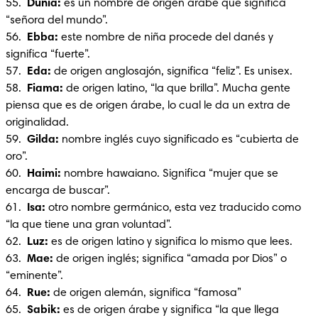
55.  
Dunia:
 es un nombre de origen árabe que significa 
“señora del mundo”.

56.  
Ebba: 
este nombre de niña procede del danés y 
significa “fuerte”.

57.  
Eda: 
de origen anglosajón, significa “feliz”. Es unisex.

58.  
Fiama:
 de origen latino, “la que brilla”. Mucha gente 
piensa que es de origen árabe, lo cual le da un extra de 
originalidad.

59.  
Gilda:
 nombre inglés cuyo significado es “cubierta de 
oro”.

60.  
Haimi: 
nombre hawaiano. Significa “mujer que se 
encarga de buscar”.

61.  
Isa:
 otro nombre germánico, esta vez traducido como 
“la que tiene una gran voluntad”.

62. 
 Luz: 
es de origen latino y significa lo mismo que lees.

63.  
Mae:
 de origen inglés; significa “amada por Dios” o 
“eminente”.

64.  
Rue: 
de origen alemán, significa “famosa”

65.  
Sabik:
 es de origen árabe y significa “la que llega 