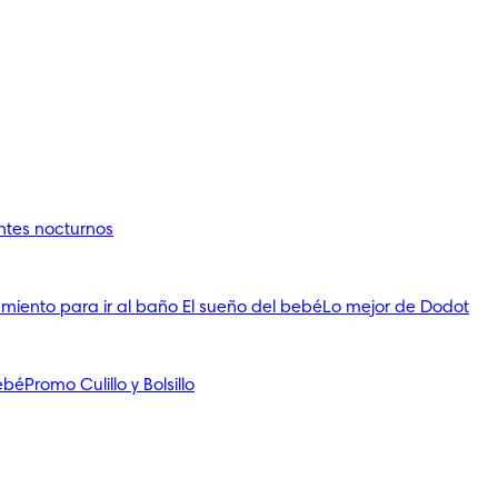
ntes nocturnos
miento para ir al baño
El sueño del bebé
Lo mejor de Dodot
Bebé
Promo Culillo y Bolsillo