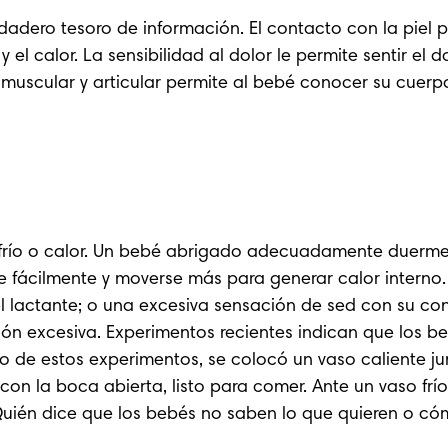
adero tesoro de información. El contacto con la piel p
 el calor. La sensibilidad al dolor le permite sentir el d
scular y articular permite al bebé conocer su cuerpo:
ne frío o calor. Un bebé abrigado adecuadamente duerme 
se fácilmente y moverse más para generar calor interno
l lactante
; o una excesiva sensación de sed con su con
n excesiva. Experimentos recientes indican que los beb
no de estos experimentos, se colocó un vaso caliente ju
 con la boca abierta, listo para comer. Ante un vaso frío,
¿Quién dice que los bebés no saben lo que quieren o có