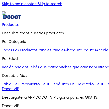
Skip to main content
Skip to search
Productos
Descubre todos nuestros productos
Por Categoría
Todos Los Productos
Pañales
Pañales-braguita
Toallitas
Accide
Por Edad
Recién nacidos
Bebés que gatean
Bebés que caminan
Entrena
Descubre Más
Tabla De Crecimiento De Tu Bebé
Hitos Del Desarrollo De Tu 
Dodot VIP
Descárgate la APP DODOT VIP y gana pañales GRATIS.
Dodot VIP