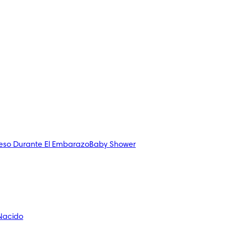
eso Durante El Embarazo
Baby Shower
 Nacido