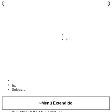
Únete al club
Descubre Dodot VIP
Regístrate en Dodot
Contáctanos
¿Por qué Dodot?
Términos y Condiciones
Declaración de accesibilidad
Privacidad
Mis Datos
Cookies
Mapa del Sitio
Sitio web de P&G
Selecciona tu país
Menú Extendido