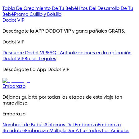
Tabla De Crecimiento De Tu Bebé
Hitos Del Desarrollo De Tu
Bebé
Promo Culillo y Bolsillo
Dodot VIP
Descárgate la APP DODOT VIP y gana pañales GRATIS.
Dodot VIP
Descubre Dodot VIP
FAQs
Actualizaciones en la aplicación
Dodot VIP
Bases Legales
Descárgate La App Dodot VIP
Embarazo
Déjanos guiarte por todas las etapas de este viaje tan 
maravilloso.
Embarazo
Nombres de Bebés
Síntomas Del Embarazo
Embarazo
Saludable
Embarazo Múltiple
Dar A Luz
Todos Los Artículos