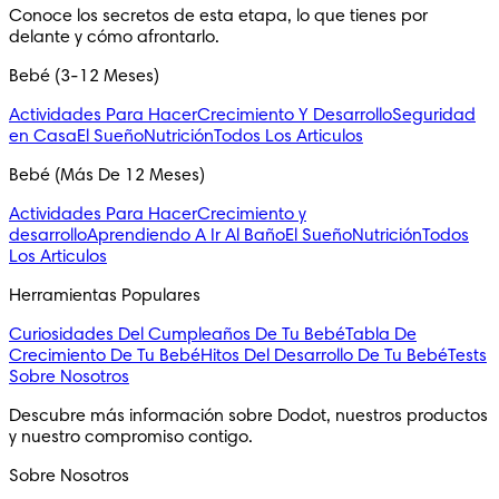
Conoce los secretos de esta etapa, lo que tienes por 
delante y cómo afrontarlo.
Bebé (3-12 Meses)
Actividades Para Hacer
Crecimiento Y Desarrollo
Seguridad
en Casa
El Sueño
Nutrición
Todos Los Articulos
Bebé (Más De 12 Meses)
Actividades Para Hacer
Crecimiento y
desarrollo
Aprendiendo A Ir Al Baño
El Sueño
Nutrición
Todos
Los Articulos
Herramientas Populares
Curiosidades Del Cumpleaños De Tu Bebé
Tabla De
Crecimiento De Tu Bebé
Hitos Del Desarrollo De Tu Bebé
Tests
Sobre Nosotros
Descubre más información sobre Dodot, nuestros productos 
y nuestro compromiso contigo.
Sobre Nosotros