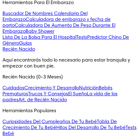
Herramientas Para El Embarazo
Buscador De Nombres
Calendario Del
Embarazo
Calculadora de embarazo y fecha de
parto
Calculadora De Aumento De Peso Durante El
Embarazo
Baby Shower
Lista De La Bolsa Para El Hospital
Tests
Predictor Chino De
Género
Guías
Recién Nacido
Aquí encontrarás todo lo necesario para estar tranquila y 
empezar con buen pie.
Recién Nacido (0-3 Meses)
Cuidados
Crecimiento Y Desarrollo
Nutrición
Bebés
Prematuros
Trucos Y Consejos
El Sueño
La vida de los
padres
Art. de Recién Nacido
Herramientas Populares
Curiosidades Del Cumpleaños De Tu Bebé
Tabla De
Crecimiento De Tu Bebé
Hitos Del Desarrollo De Tu Bebé
Tests
Bebé