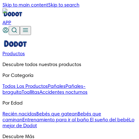
Skip to main content
Skip to search
APP
Productos
Descubre todos nuestros productos
Por Categoría
Todos Los Productos
Pañales
Pañales-
braguita
Toallitas
Accidentes nocturnos
Por Edad
Recién nacidos
Bebés que gatean
Bebés que
caminan
Entrenamiento para ir al baño
El sueño del bebé
Lo
mejor de Dodot
Descubre Más