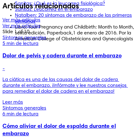
Sanitas: ¿Qué es la leucorrea fisiológica?
Artículos relacionados
Sanitas: Leucorrea en el embarazo
Natalben: 20 síntomas de embarazo de las primeras
Ver más artículos
semanas
Ver más artículos
Libro: Your Pregnancy and Childbirth: Month to Month,
Slide 1 of 10
sexta edición. Paperback,1 de enero de 2016. Por la
Síntomas generales
American College of Obstetricians and Gynecologists
5 min de lectura
Dolor de pelvis y cadera durante el embarazo
-
La ciática es una de las causas del dolor de cadera 
durante el embarazo. ¡Infórmate y lee nuestros consejos 
para remediar el dolor de cadera en el embarazo!
Leer más
Síntomas generales
6 min de lectura
Cómo aliviar el dolor de espalda durante el
embarazo