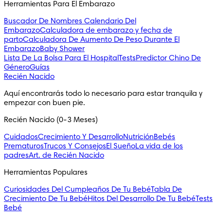
Herramientas Para El Embarazo
Buscador De Nombres
Calendario Del
Embarazo
Calculadora de embarazo y fecha de
parto
Calculadora De Aumento De Peso Durante El
Embarazo
Baby Shower
Lista De La Bolsa Para El Hospital
Tests
Predictor Chino De
Género
Guías
Recién Nacido
Aquí encontrarás todo lo necesario para estar tranquila y 
empezar con buen pie.
Recién Nacido (0-3 Meses)
Cuidados
Crecimiento Y Desarrollo
Nutrición
Bebés
Prematuros
Trucos Y Consejos
El Sueño
La vida de los
padres
Art. de Recién Nacido
Herramientas Populares
Curiosidades Del Cumpleaños De Tu Bebé
Tabla De
Crecimiento De Tu Bebé
Hitos Del Desarrollo De Tu Bebé
Tests
Bebé