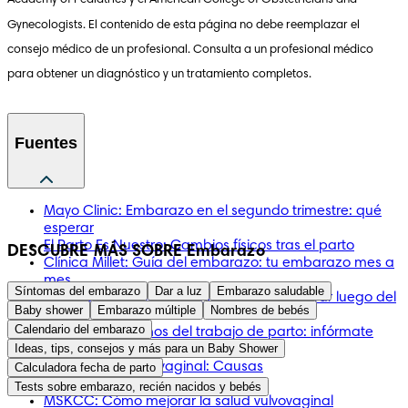
Academy of Pediatrics y el American College of Obstetricians and 
Gynecologists. El contenido de esta página no debe reemplazar el 
consejo médico de un profesional. Consulta a un profesional médico 
para obtener un diagnóstico y un tratamiento completos.
Fuentes
Mayo Clinic: Embarazo en el segundo trimestre: qué
esperar
El Parto Es Nuestro: Cambios físicos tras el parto
DESCUBRE MÁS SOBRE Embarazo
Clínica Millet: Guía del embarazo: tu embarazo mes a
mes
Síntomas del embarazo
Dar a luz
Embarazo saludable
Mayo Clinic: Cuidado posparto: qué esperar luego del
Baby shower
Embarazo múltiple
Nombres de bebés
parto vaginal
Calendario del embarazo
Mayo Clinic: Signos del trabajo de parto: infórmate
Ideas, tips, consejos y más para un Baby Shower
sobre lo que debes esperar
Mayo Clinic: Flujo vaginal: Causas
Calculadora fecha de parto
Mayo Clinic: Vaginosis bacteriana
Tests sobre embarazo, recién nacidos y bebés
MSKCC: Cómo mejorar la salud vulvovaginal