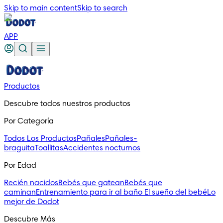
Skip to main content
Skip to search
APP
Productos
Descubre todos nuestros productos
Por Categoría
Todos Los Productos
Pañales
Pañales-
braguita
Toallitas
Accidentes nocturnos
Por Edad
Recién nacidos
Bebés que gatean
Bebés que
caminan
Entrenamiento para ir al baño
El sueño del bebé
Lo
mejor de Dodot
Descubre Más