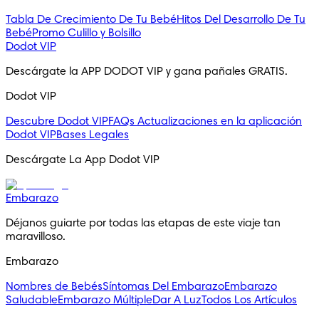
Tabla De Crecimiento De Tu Bebé
Hitos Del Desarrollo De Tu
Bebé
Promo Culillo y Bolsillo
Dodot VIP
Descárgate la APP DODOT VIP y gana pañales GRATIS.
Dodot VIP
Descubre Dodot VIP
FAQs
Actualizaciones en la aplicación
Dodot VIP
Bases Legales
Descárgate La App Dodot VIP
Embarazo
Déjanos guiarte por todas las etapas de este viaje tan 
maravilloso.
Embarazo
Nombres de Bebés
Síntomas Del Embarazo
Embarazo
Saludable
Embarazo Múltiple
Dar A Luz
Todos Los Artículos