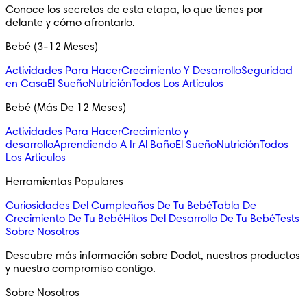
Conoce los secretos de esta etapa, lo que tienes por 
delante y cómo afrontarlo.
Bebé (3-12 Meses)
Actividades Para Hacer
Crecimiento Y Desarrollo
Seguridad
en Casa
El Sueño
Nutrición
Todos Los Articulos
Bebé (Más De 12 Meses)
Actividades Para Hacer
Crecimiento y
desarrollo
Aprendiendo A Ir Al Baño
El Sueño
Nutrición
Todos
Los Articulos
Herramientas Populares
Curiosidades Del Cumpleaños De Tu Bebé
Tabla De
Crecimiento De Tu Bebé
Hitos Del Desarrollo De Tu Bebé
Tests
Sobre Nosotros
Descubre más información sobre Dodot, nuestros productos 
y nuestro compromiso contigo.
Sobre Nosotros